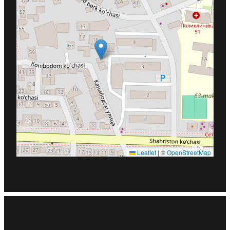
Leaflet
|
©
OpenStreetMap