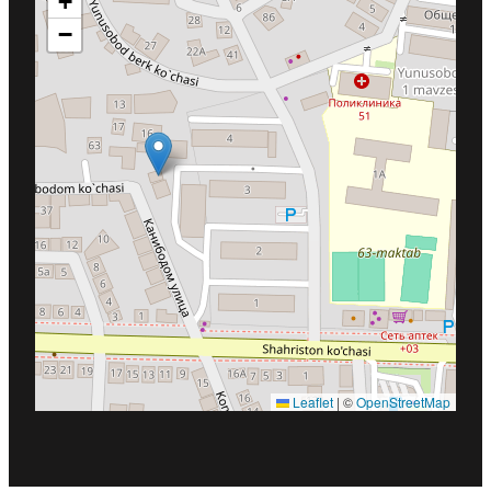
+
−
Leaflet
|
©
OpenStreetMap